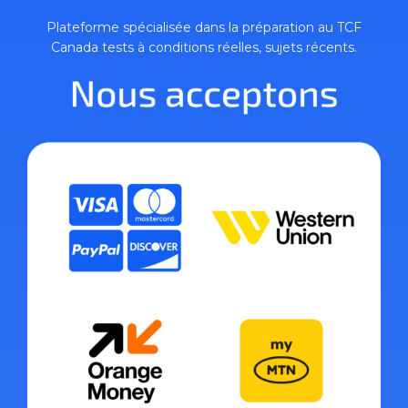
Plateforme spécialisée dans la préparation au TCF
Canada tests à conditions réelles, sujets récents.