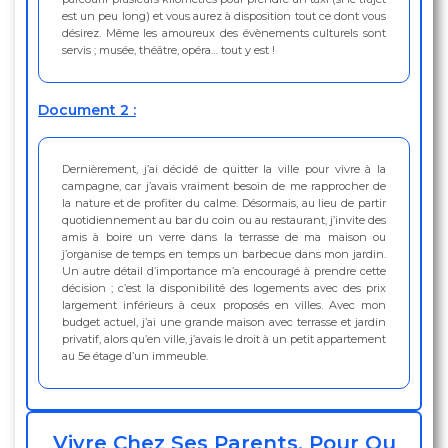
est un peu long) et vous aurez à disposition tout ce dont vous
désirez. Même les amoureux des évènements culturels sont
servis ; musée, théâtre, opéra… tout y est !
Document 2 :
Dernièrement, j’ai décidé de quitter la ville pour vivre à la
campagne, car j’avais vraiment besoin de me rapprocher de
la nature et de profiter du calme. Désormais, au lieu de partir
quotidiennement au bar du coin ou au restaurant, j’invite des
amis à boire un verre dans la terrasse de ma maison ou
j’organise de temps en temps un barbecue dans mon jardin.
Un autre détail d’importance m’a encouragé à prendre cette
décision ; c’est la disponibilité des logements avec des prix
largement inférieurs à ceux proposés en villes. Avec mon
budget actuel, j’ai une grande maison avec terrasse et jardin
privatif, alors qu’en ville, j’avais le droit à un petit appartement
au 5e étage d’un immeuble.
Vivre Chez Ses Parents, Pour Ou