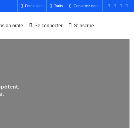
Formations
Tarifs
Contactez-nous
sion orale
Se connecter
S’inscrire
épètent.
s.