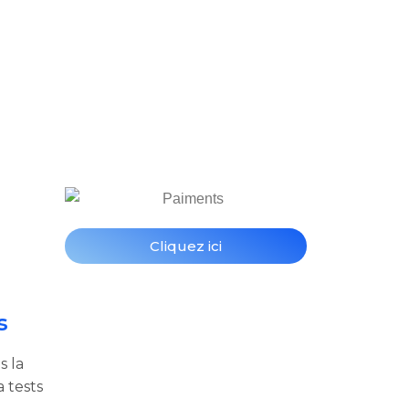
Cliquez ici
s
s la
 tests